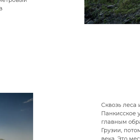
в
Сквозь леса
Панкисское 
главным обр
Грузии, пот
века. Это ме