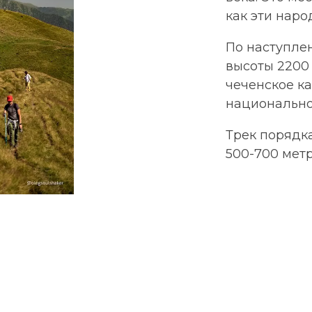
как эти наро
По наступле
высоты 2200
чеченское ка
национально
Трек порядка
500-700 метр