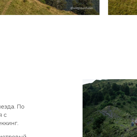
езда. По
я с
ккинг.
ометровый