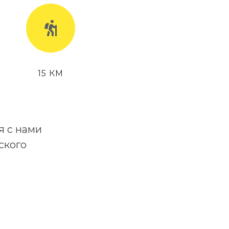
15 КМ
я с нами
ского