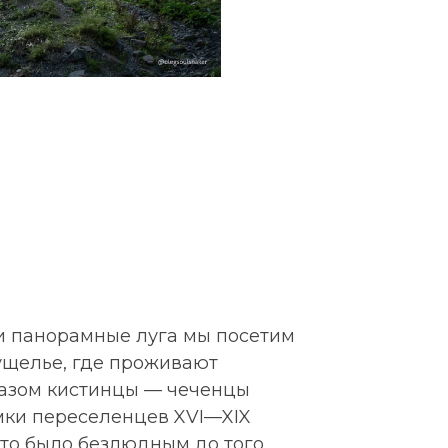
 и панорамные луга мы посетим
ущелье, где проживают
азом кистинцы — чеченцы
омки переселенцев XVI—XIX
сто было безлюдным до того,