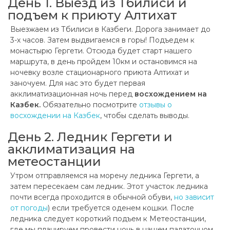
День 1. Выезд из Тбилиси и
подъем к приюту Алтихат
Выезжаем из Тбилиси в Казбеги. Дорога занимает до
3-х часов.
Затем выдвигаемся в горы! Подъедем к
монастырю Гергети. Отсюда будет старт нашего
маршрута, в день пройдем 10км и остановимся на
ночевку возле стационарного приюта Алтихат и
заночуем. Для нас это будет первая
акклиматизационная ночь перед
восхождением на
Казбек.
Обязательно посмотрите
отзывы о
восхождении на Казбек
, чтобы сделать выводы.
День 2. Ледник Гергети и
акклиматизация на
метеостанции
Утром отправляемся на морену ледника Гергети, а
затем пересекаем сам ледник. Этот участок ледника
почти всегда проходится в обычной обуви,
но зависит
от погоды
) если требуется оденем кошки. После
ледника следует короткий подъем к Метеостанции,
где мы планируем провести ночь в нашем палаточном