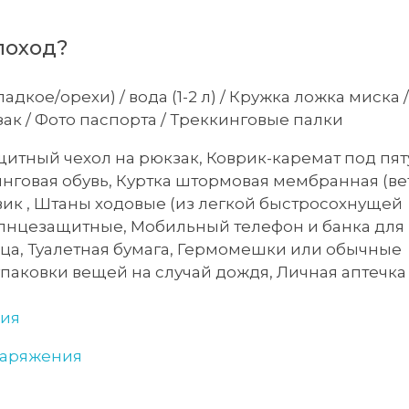
 поход?
дкое/орехи) / вода (1-2 л) / Кружка ложка миска /
ак / Фото паспорта / Треккинговые палки
итный чехол на рюкзак, Коврик-каремат под пя
инговая обувь, Куртка штормовая мембранная (ве
вик , Штаны ходовые (из легкой быстросохнущей
лнцезащитные, Мобильный телефон и банка для
нца, Туалетная бумага, Гермомешки или обычные
упаковки вещей на случай дождя, Личная аптечк
ния
наряжения