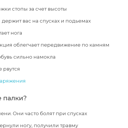
жки стопы за счет высоты
 держит вас на спусках и подьемах
тает нога
нкция облегчает передвижение по камням
 обувь сильно намокла
е рвутся
наряжения
е палки?
лени. Они часто болят при спусках
вернули ногу, получили травму