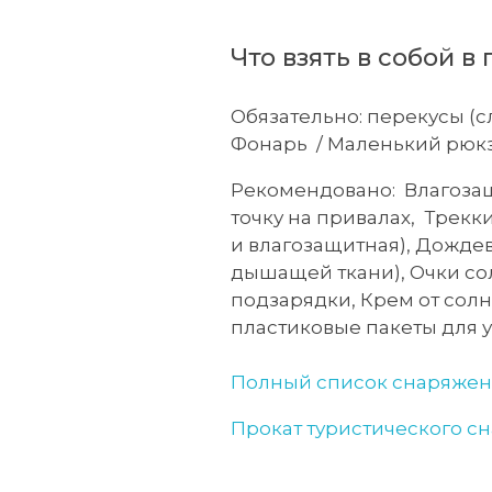
Что взять в собой в
Обязательно: перекусы (сла
Фонарь / Маленький рюкз
Рекомендовано: Влагозащ
точку на привалах, Трекк
и влагозащитная), Дожде
дышащей ткани), Очки со
подзарядки, Крем от сол
пластиковые пакеты для 
Полный список снаряже
Прокат туристического с