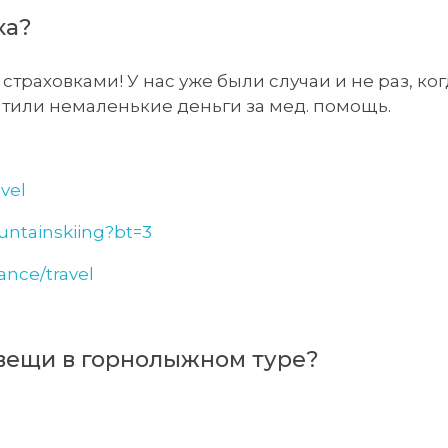
ка?
страховками! У нас уже были случаи и не раз, ког
атили немаленькие деньги за мед. помощь.
vel
ountainskiing?bt=3
rance/travel
вещи в горнолыжном туре?