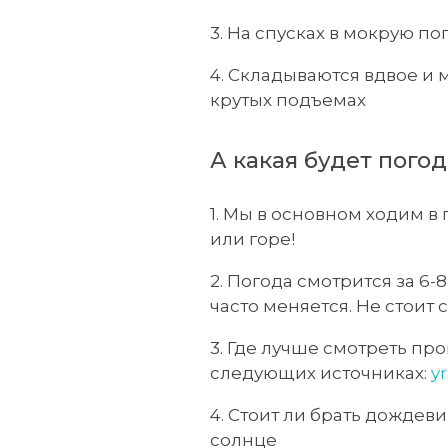
3. На спусках в мокрую по
4. Складываются вдвое и 
крутых подъемах
А какая будет погод
1. Мы в основном ходим в
или горе!
2. Погода смотрится за 6-8
часто меняется. Не стоит
3. Где лучше смотреть пр
следующих источниках:
yr
4. Стоит ли брать дождев
солнце