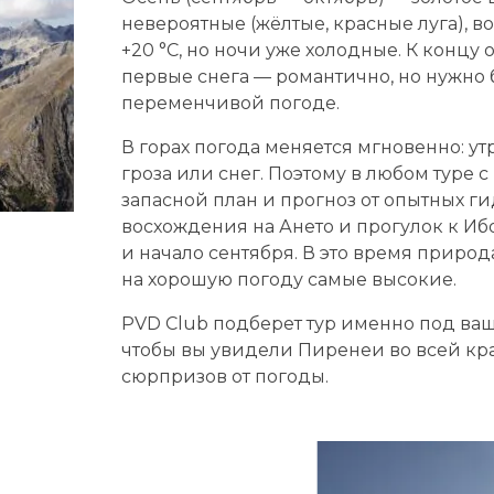
невероятные (жёлтые, красные луга), в
+20 °C, но ночи уже холодные. К концу 
первые снега — романтично, но нужно 
переменчивой погоде.
В горах погода меняется мгновенно: утр
гроза или снег. Поэтому в любом туре с
запасной план и прогноз от опытных г
восхождения на Ането и прогулок к Иб
и начало сентября. В это время природ
на хорошую погоду самые высокие.
PVD Club подберет тур именно под ваш
чтобы вы увидели Пиренеи во всей кр
сюрпризов от погоды.