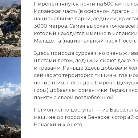
Пиренеи тянутся почти на 500 км по 
Испанская часть (в основном Арагон и 
национальные парки, ледники, криста
3000 метров. Самая высокая точка всег
который находится именно в испански
Маладетта (национальный парк Посетс-
Здесь природа суровая, но очень жива
цветами летом, ледники сияют даже в ж
и травами. Раньше здесь добывали жел
сейчас это территория тишины, где мо
пение птиц. Легенда о Пирене (девушке
горы) добавляет романтики: Геракл яко
память о своей возлюбленной.
Регион легко доступен — из Барселоны 
машине до городка Бенаске, который 
Бенаски и к Ането.