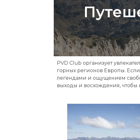
Путеше
г
и
о
н
а
PVD Club организует увлекат
П
горных регионов Европы. Есл
легендами и ощущением свобод
и
выходы и восхождения, чтобы 
р
е
н
е
и