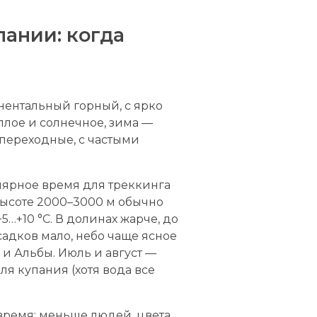
ании: когда
нентальный горный, с ярко
лое и солнечное, зима —
 переходные, с частыми
ярное время для треккинга
высоте 2000–3000 м обычно
+5…+10 °C. В долинах жарче, до
Осадков мало, небо чаще ясное
и Альбы. Июль и август —
для купания (хотя вода все
 время: меньше людей, цвета