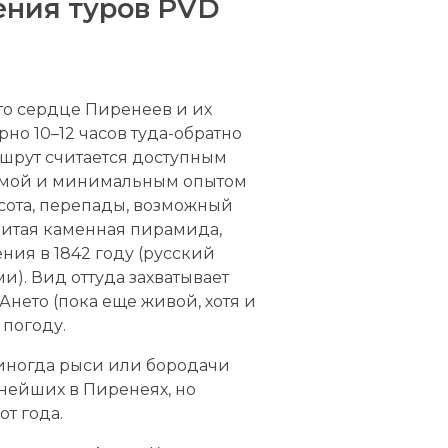
ения туров PVD
о сердце Пиренеев и их
но 10–12 часов туда-обратно
ршрут считается доступным
рмой и минимальным опытом
ысота, перепады, возможный
нитая каменная пирамида,
ния в 1842 году (русский
и). Вид оттуда захватывает
Ането (пока еще живой, хотя и
 погоду.
, иногда рыси или бородачи
нейших в Пиренеях, но
от года.