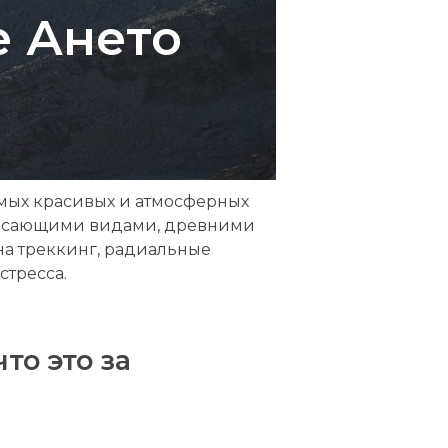
е Ането
амых красивых и атмосферных
трясающими видами, древними
на треккинг, радиальные
стресса.
то это за