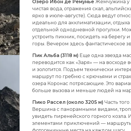
Озеро Ибон де Ремунье
Жемчужина у 
чистая вода, отражения скал, альпийск
ярко в июле–августе). Сюда ведут отно
идеально для акклиматизации, отдыха
отдельной однодневной прогулки. Можн
устроить пикник, посидеть на берегу и 
горы. Вечером здесь фантастическое з
Пик Альба (3118 м)
Еще одна звезда мас
переводится как «Заря» — на восходе 
и золотится. Подъем технически интер
маршрут по гребню с крючьями и страх
озера Коронас потрясающие. Это вариант
больше вызова и меньше людей на мар
Пико Рассел (около 3205 м)
Часть того
Вершина с панорамными видами, тропа
увидеть пиренейского горного козла. 
элементами приключений — маршруты 
фотогеничные места на каждом шагу.