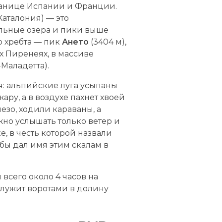
границе Испании и Франции.
Каталония) — это
льные озёра и пики выше
о хребта — пик
Ането
(3404 м),
х Пиренеях, в массиве
Маладетта).
я: альпийские луга усыпаны
ару, а в воздухе пахнет хвоей
езо, ходили караваны, а
жно услышать только ветер и
, в честь которой назвали
бы дал имя этим скалам в
всего около 4 часов на
служит воротами в долину