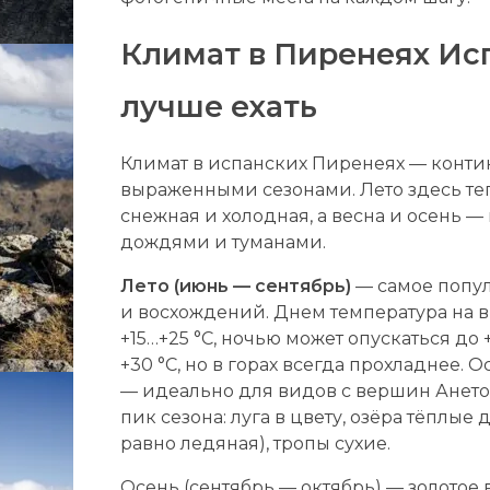
Климат в Пиренеях Исп
лучше ехать
Климат в испанских Пиренеях — конти
выраженными сезонами. Лето здесь теп
снежная и холодная, а весна и осень —
дождями и туманами.
Лето (июнь — сентябрь)
— самое попул
и восхождений. Днем температура на 
+15…+25 °C, ночью может опускаться до 
+30 °C, но в горах всегда прохладнее. 
— идеально для видов с вершин Ането 
пик сезона: луга в цвету, озёра тёплые 
равно ледяная), тропы сухие.
Осень (сентябрь — октябрь) — золотое