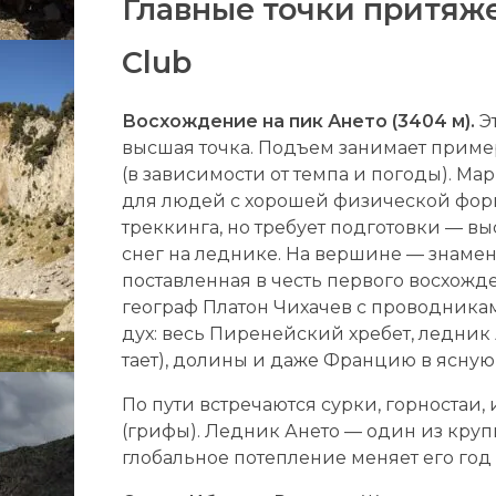
Главные точки притяж
Club
Восхождение на пик Ането (3404 м).
Эт
высшая точка. Подъем занимает пример
(в зависимости от темпа и погоды). Ма
для людей с хорошей физической фо
треккинга, но требует подготовки — в
снег на леднике. На вершине — знаме
поставленная в честь первого восхожде
географ Платон Чихачев с проводникам
дух: весь Пиренейский хребет, ледник 
тает), долины и даже Францию в ясную
По пути встречаются сурки, горностаи
(грифы). Ледник Ането — один из круп
глобальное потепление меняет его год 