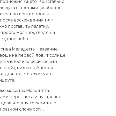
подножия Ането. Кристально
ие луга с цветами (особенно
сительно лёгкие тропы —
 после восхождения или
о поставить палатку,
просто молчать, глядя на
вёздное небо.
сива Маладетта. Название
вершина первой ловит солнце
есный (есть классический
овкой), виды на Ането и
 для тех, кто хочет чуть
шруте.
 же массива Маладетта.
ми через леса и луга, шанс
Идеально для треккинга с
разной сложности,