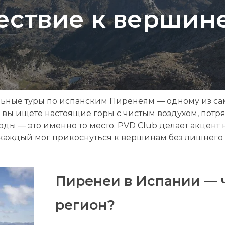
ствие к вершин
ельные туры по испанским Пиренеям — одному из с
и вы ищете настоящие горы с чистым воздухом, по
ы — это именно то место. PVD Club делает акцент 
каждый мог прикоснуться к вершинам без лишнего 
Пиренеи в Испании — ч
регион?