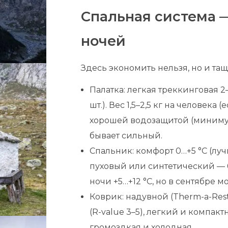
Спальная система —
ночей
Здесь экономить нельзя, но и та
Палатка: легкая треккинговая 2
шт.). Вес 1,5–2,5 кг на человека 
хорошей водозащитой (миниму
бывает сильный.
Спальник: комфорт 0…+5 °C (лучш
пуховый или синтетический — 6
ночи +5…+12 °C, но в сентябре м
Коврик: надувной (Therm-a-Res
(R-value 3–5), легкий и компак
громоздкая и холодная.