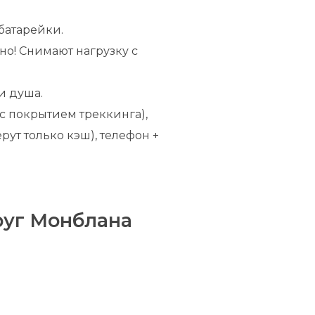
батарейки.
но! Снимают нагрузку с
и душа.
(с покрытием треккинга),
ут только кэш), телефон +
руг Монблана