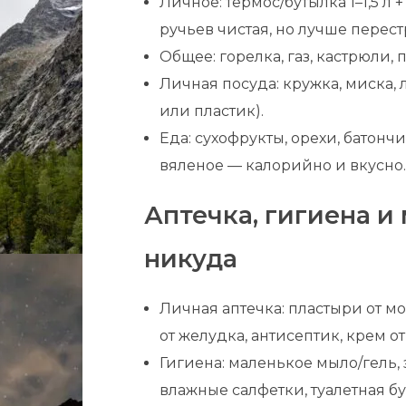
Личное: термос/бутылка 1–1,5 л 
ручьев чистая, но лучше перест
Общее: горелка, газ, кастрюли, 
Личная посуда: кружка, миска, 
или пластик).
Еда: сухофрукты, орехи, батонч
вяленое — калорийно и вкусно
Аптечка, гигиена и
никуда
Личная аптечка: пластыри от м
от желудка, антисептик, крем от 
Гигиена: маленькое мыло/гель, з
влажные салфетки, туалетная б