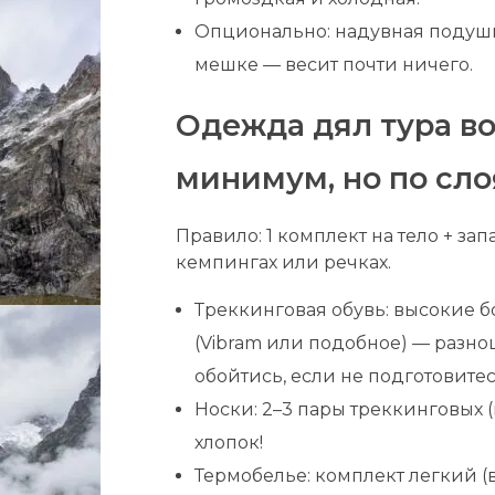
Опционально: надувная подушк
мешке — весит почти ничего.
Одежда дял тура в
минимум, но по сл
Правило: 1 комплект на тело + зап
кемпингах или речках.
Треккинговая обувь: высокие 
(Vibram или подобное) — разно
обойтись, если не подготовитес
Носки: 2–3 пары треккинговых 
хлопок!
Термобелье: комплект легкий (в