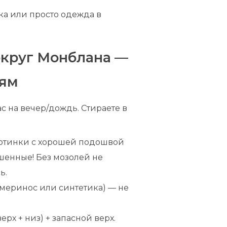
а или просто одежда в
округ Монблана —
оям
ас на вечер/дождь. Стираете в
ботинки с хорошей подошвой
шенные! Без мозолей не
ь.
(меринос или синтетика) — не
ерх + низ) + запасной верх.