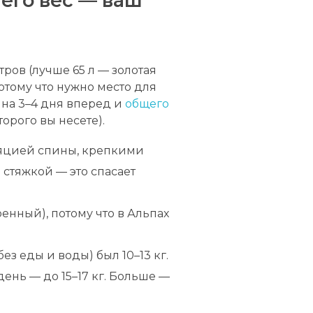
его вес — ваш
ров (лучше 65 л — золотая
тому что нужно место для
 на 3–4 дня вперед и
общего
торого вы несете).
ляцией спины, крепкими
стяжкой — это спасает
енный), потому что в Альпах
ез еды и воды) был 10–13 кг.
день — до 15–17 кг. Больше —