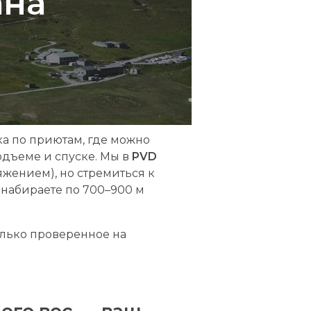
ана
ка по приютам, где можно
одъеме и спуске. Мы в
PVD
яжением), но стремиться к
 набираете по 700–900 м
олько проверенное на