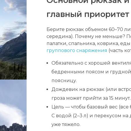
Основной рюкзак и 
главный приоритет
Берите рюкзак объемом 60–70 лит
середина). Почему не меньше? По
палатки, спальника, коврика, еды
группового снаряжения
(часть ко
Обязательно с хорошей венти
бедренными поясом и грудной 
поясницу.
Дождевик на рюкзак (или встро
гроза может прийти за 15 минут.
Цель — чтобы базовый вес (все б
С водой (2–3 л) и перекусом на 
уже тяжело.