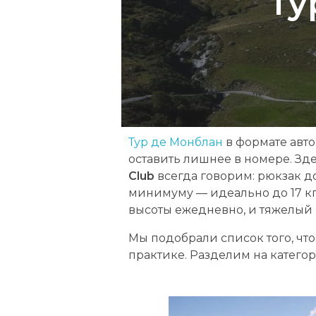
ту
и
в
р
ю
к
Тур де Монблан
в формате авто
з
оставить лишнее в номере. Зд
Club
всегда говорим: рюкзак до
а
минимуму — идеально до 17 кг.
к
высоты ежедневно, и тяжелый 
е
Мы подобрали список того, чт
практике. Разделим на категор
в
о
в