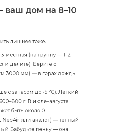
 ваш дом на 8–10
щить лишнее тоже.
–3-местная (на группу — 1–2
(если делите). Берите с
м 3000 мм) — в горах дождь
е с запасом до -5 °C). Легкий
00–800 г. В июле–августе
ожет быть около 0.
t NeoAir или аналог) — теплый
тный. Забудьте пенку — она