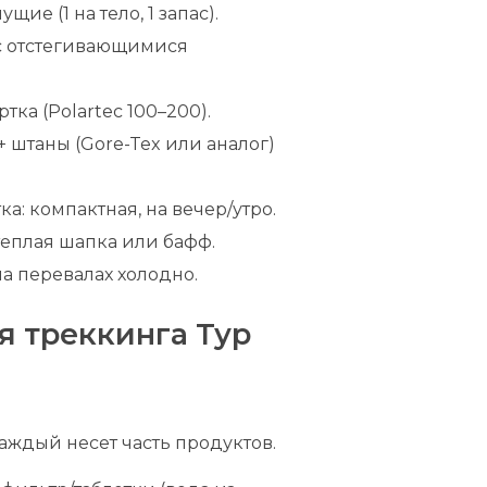
ие (1 на тело, 1 запас).
с отстегивающимися
тка (Polartec 100–200).
 штаны (Gore-Tex или аналог)
а: компактная, на вечер/утро.
теплая шапка или бафф.
а перевалах холодно.
мя треккинга Тур
каждый несет часть продуктов.