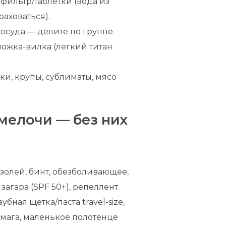
+ фильтр/таблетки (вода из
раховаться).
посуда — делите по группе.
ложка-вилка (легкий титан
ики, крупы, сублиматы, мясо
.
 мелочи — без них
озолей, бинт, обезболивающее,
загара (SPF 50+), репеллент.
убная щетка/паста travel-size,
умага, маленькое полотенце