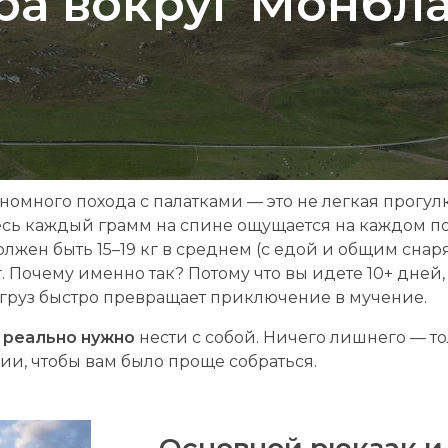
ра вокруг Монбл
номного похода с палатками — это не легкая прогул
есь каждый грамм на спине ощущается на каждом п
лжен быть 15–19 кг в среднем (с едой и общим снар
 Почему именно так? Потому что вы идете 10+ дней,
груз быстро превращает приключение в мучение.
о
реально нужно
нести с собой. Ничего лишнего — т
ии, чтобы вам было проще собраться.