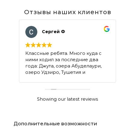
Отзывы наших клиентов
Сергей Ф
Классные ребята. Много куда с
Хо
ними ходил за последние два
ар
года: Джута, озера Абуделаури,
об
озеро Удзиро, Тушетия и
об
re
восхождения на Орцвери и на
Казбек.
Showing our latest reviews
Дополнительные возможности