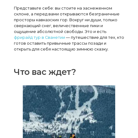
в
Представьте себе: вы стоите на заснеженном
а
склоне, а перед вами открываются безграничные
просторы кавказских гор. Вокруг ни души, только
н
сверкающий снег, величественные пики и
ощущение абсолютной свободы. Это и есть
е
фрирайд тур в Сванетии
— путешествие для тех, кто
готов оставить привычные трассы позади и
т
открыть для себя настоящую зимнюю сказку.
и
и
Что вас ждет?