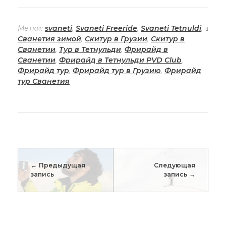
Метки:
svaneti
,
Svaneti Freeride
,
Svaneti Tetnuldi
,
Сванетия зимой
,
Скитур в Грузии
,
Скитур в
Сванетии
,
Тур в Тетнульди
,
Фрирайд в
Сванетии
,
Фрирайд в Тетнульди PVD Club
,
Фрирайд тур
,
Фрирайд тур в Грузию
,
Фрирайд
тур Сванетия
Предыдущая
Следующая
запись
запись