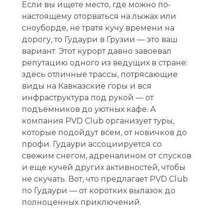
с
Если вы ищете место, где можно по-
настоящему оторваться на лыжах или
е
сноуборде, не тратя кучу времени на
т
дорогу, то Гудаури в Грузии — это ваш
вариант. Этот курорт давно завоевал
у
репутацию одного из ведущих в стране:
р
здесь отличные трассы, потрясающие
виды на Кавказские горы и вся
ы
инфраструктура под рукой — от
и
подъемников до уютных кафе. А
компания PVD Club организует туры,
п
которые подойдут всем, от новичков до
р
профи. Гудаури ассоциируется со
свежим снегом, адреналином от спусков
о
и еще кучей других активностей, чтобы
г
не скучать. Вот, что предлагает PVD Club
по Гудаури — от коротких вылазок до
р
полноценных приключений.
а