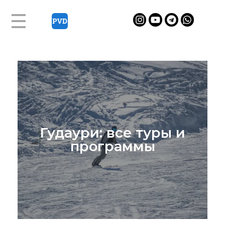
Г
у
д
а
Гудаури: все туры и
у
программы
р
и
:
в