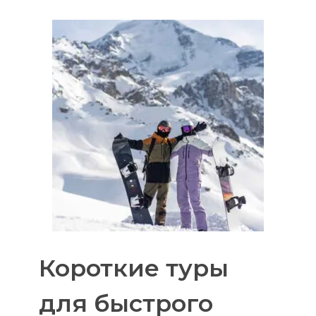
м
м
ы
Короткие туры
для быстрого