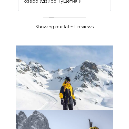
озеро Удзиро, Тушетия и
об
re
восхождения на Орцвери и на
Казбек.
Showing our latest reviews