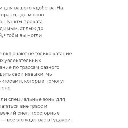
для вашего удобства. На
тораны, где можно
. Пункты проката
одимым, от лыж до
, чтобы вы могли
е включают не только катание
их увлекательных
ание по трассам разного
чшить свои навыки, мы
кторами, которые помогут
лоне.
или специальные зоны для
кататься вне трасс и
Свежий снег, просторные
 все это ждет вас в Гудаури.