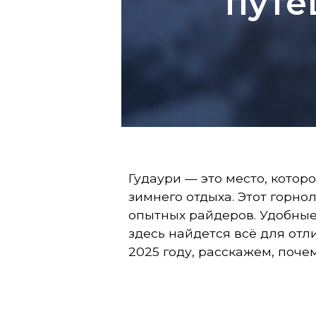
путе
д
а
у
р
и
2
Гудаури — это место, кото
0
зимнего отдыха. Этот горно
2
опытных райдеров. Удобные
5
здесь найдется всё для отл
2025 году, расскажем, поче