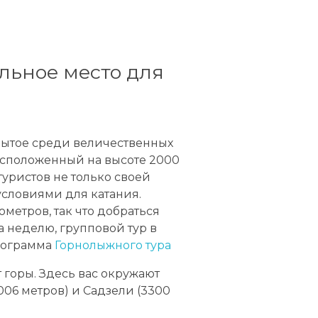
льное место для
рытое среди величественных
расположенный на высоте 2000
туристов не только своей
условиями для катания.
ометров, так что добраться
а неделю, групповой тур в
рограмма
Горнолыжного тура
т горы. Здесь вас окружают
006 метров) и Садзели (3300