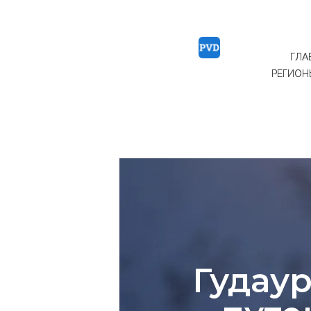
ГЛА
РЕГИОН
Т
у
р
ы
в
Гудау
Г
у