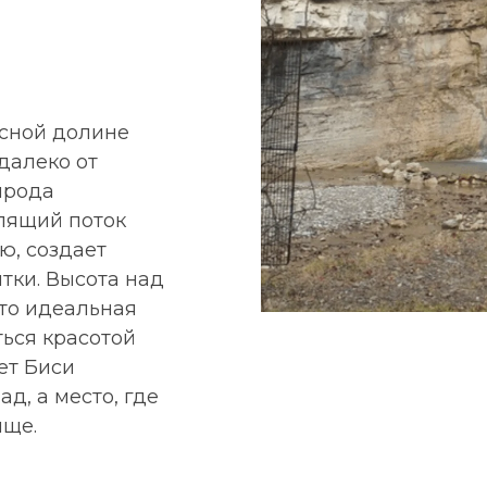
исной долине
далеко от
ирода
рлящий поток
ю, создает
тки. Высота над
это идеальная
ться красотой
ет Биси
д, а место, где
ище.