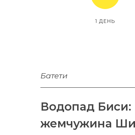
1 ДЕНЬ
Батети
Водопад Биси:
жемчужина Ш