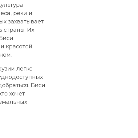
культура
еса, реки и
рых захватывает
ь страны. Их
 Биси
и красотой,
ном.
рузии легко
руднодоступных
 добраться. Биси
кто хочет
ремальных