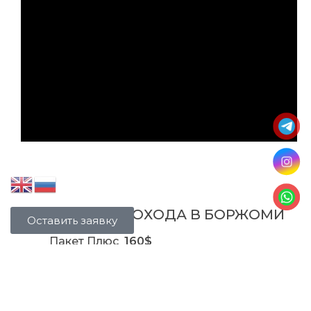
СТОИМОСТЬ ПОХОДА В БОРЖОМИ
Оставить заявку
Пакет Плюс
160$
Пакет Стандарт
130$
У нас свой прокат снаряжения