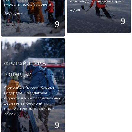
фрирайду, катания вне трасс
курорта, любой уровень
4 дня
3/4/7 дней
ФРИРАЙД ТУР В
ГОДЕРДЗИ
Фрирайд в Грузии. Курорт
Годердзи. Предлагаем
окунуться в мир заснеженных
деревень и бескрайних
полей с густым сказочным
лесом.