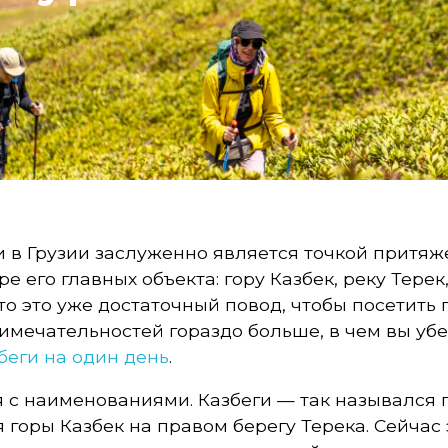
 в Грузии заслуженно является точкой притяже
е его главных объекта: гору Казбек, реку Тере
то это уже достаточный повод, чтобы посетить п
римечательностей гораздо больше, в чем вы уб
беги на один день
.
 с наименованиями. Казбеги — так назывался п
горы Казбек на правом берегу Терека. Сейчас 