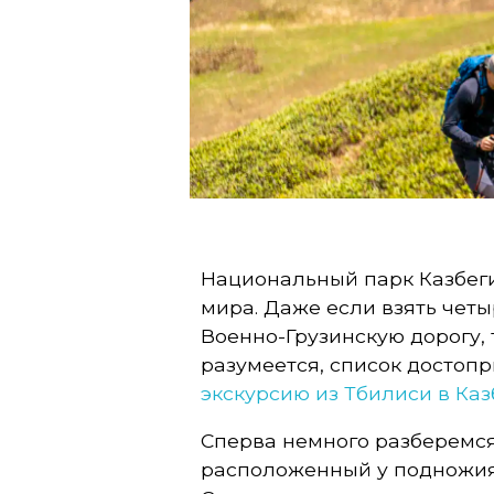
з
б
е
г
и
Национальный парк Казбеги
мира. Даже если взять четыр
Военно-Грузинскую дорогу, 
разумеется, список достоп
экскурсию из Тбилиси в Каз
Сперва немного разберемся
расположенный у подножия 