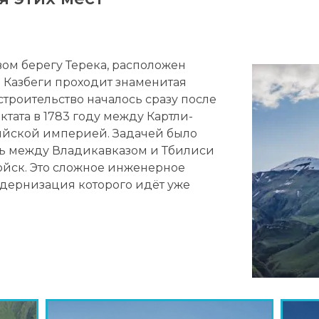
ом берегу Терека, расположен
з Казбеги проходит знаменитая
строительство началось сразу после
тата в 1783 году между Картли-
ийской империей. Задачей было
зь между Владикавказом и Тбилиси
ойск. Это сложное инженерное
одернизация которого идёт уже