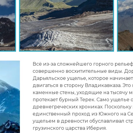
Всё из-за сложнейшего горного рельефа
совершенно восхитительные виды. Дор
Дарьяльское ущелье, которое начинаетс
двигаться в сторону Владикавказа. Эт
каменные стены, уходящие на тысячу м
протекает бурный Терек. Само ущелье 
древнегреческих хрониках. Поскольку 
единственный проход из Южного на Се
ущельем в древности обуславливал ст
грузинского царства Иберия.