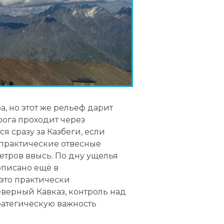
, но этот же рельеф дарит
ога проходит через
я сразу за Казбеги, если
о практические отвесные
етров ввысь. По дну ущелья
описано ещё в
это практически
верный Кавказ, контроль над
ратегическую важность