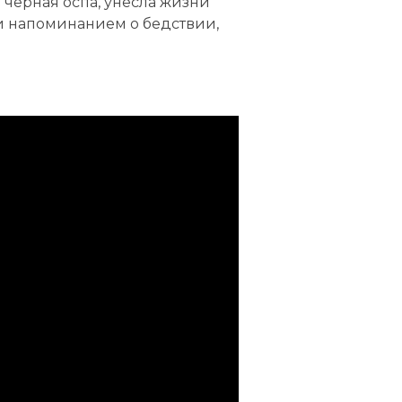
и черная оспа, унесла жизни
и напоминанием о бедствии,