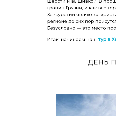
шерсти и вышивкой. В прош
е
границ Грузии, и как все 
Хевсуретии являются христ
ш
регионе до сих пор присутс
е
Безусловно — это место про
с
Итак, начинаем наш
тур в Х
т
в
ДЕНЬ П
е
н
н
и
к
о