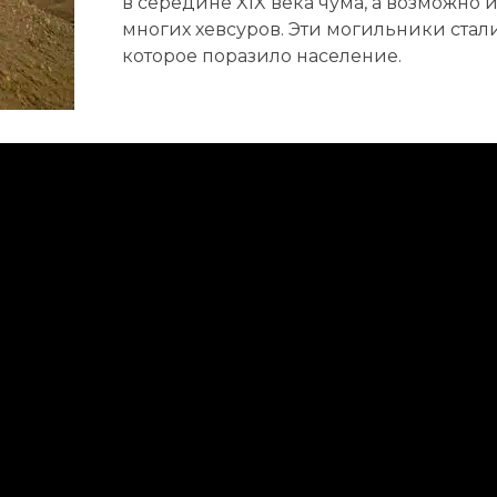
в середине XIX века чума, а возможно 
многих хевсуров. Эти могильники стал
которое поразило население.