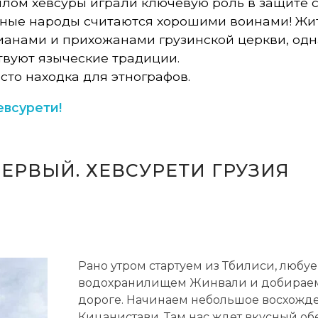
лом хевсуры играли ключевую роль в защите 
горные народы считаются хорошими воинами! Жи
ианами и прихожанами грузинской церкви, одн
твуют языческие традиции.
сто находка для этнографов.
евсурети!
ЕРВЫЙ. ХЕВСУРЕТИ ГРУЗИЯ
Рано утром стартуем из Тбилиси, люб
водохранилищем Жинвали и добираемс
дороге. Начинаем небольшое восхожд
Кицанистави. Там нас ждет вкусный о