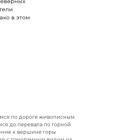
северных
тели
ако в этом
уемся по дороге живописным
я до перевала по горной
ение к вершине горы
бед с панорамным видом на