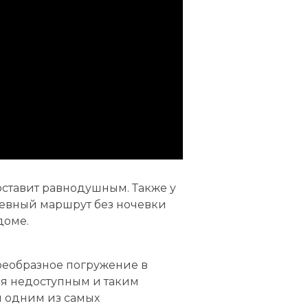
оставит равнодушным. Также у
невный маршрут без ночевки
 доме.
воеобразное погружение в
я недоступным и таким
я одним из самых