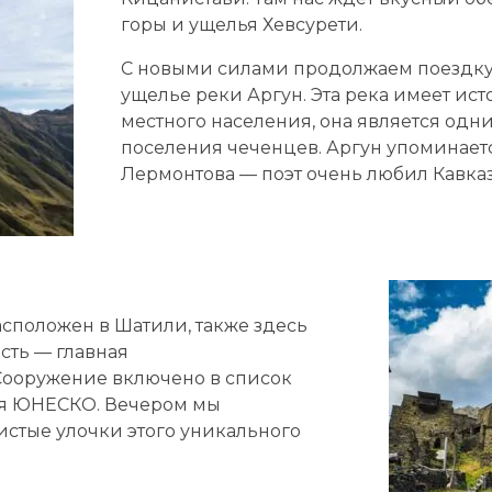
горы и ущелья Хевсурети.
С новыми силами продолжаем поездку
ущелье реки Аргун.
Эта река имеет ис
местного населения, она является одн
поселения чеченцев. Аргун упоминает
Лермонтова —
поэт очень любил
Кавказ
сположен в Шатили, также здесь
сть — главная
Сооружение включено в список
ия ЮНЕСКО. Вечером мы
истые улочки этого уникального