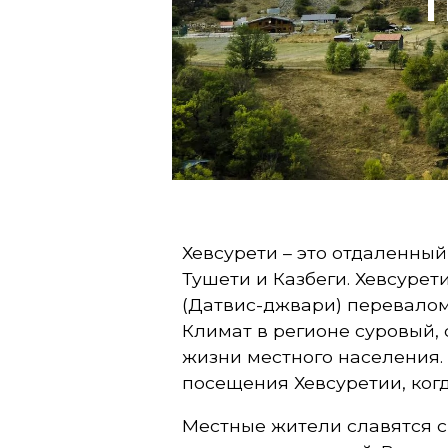
т
и
:
т
у
р
Хевсурети – это отдаленны
д
Тушети и Казбеги. Хевсуре
л
(Датвис-джвари) перевалом
я
Климат в регионе суровый, 
жизни местного населения.
п
посещения Хевсуретии, когд
у
Местные жители славятся с
т