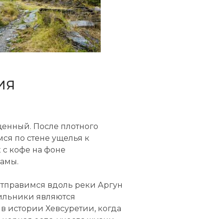
ИЯ
енный. После плотного
ся по стене ущелья к
 с кофе на фоне
рамы.
отправимся вдоль реки Аргун
ильники являются
в истории Хевсуретии, когда