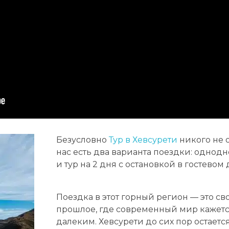
Безусловно
Тур в Хевсурети
никого не 
нас есть два варианта поездки: однод
и тур на 2 дня с остановкой в гостевом
Поездка в этот горный регион — это с
прошлое, где современный мир кажетс
далеким. Хевсурети до сих пор остаетс