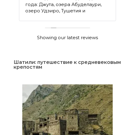
года: Джута, озера Абуделаури,
об
озеро Удзиро, Тушетия и
об
re
восхождения на Орцвери и на
Казбек.
Showing our latest reviews
Шатили: путешествие к средневековым
крепостям