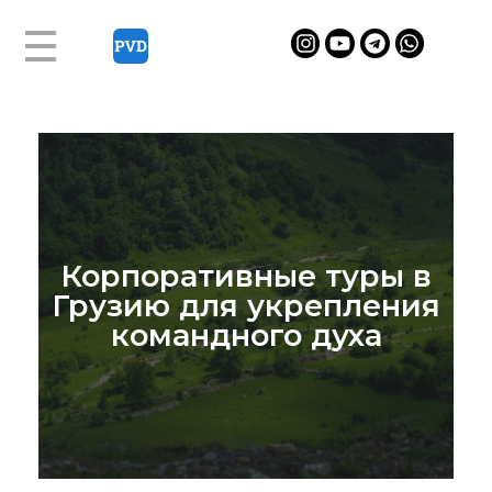
К
о
р
п
Корпоративные туры в
о
Грузию для укрепления
р
командного духа
а
т
и