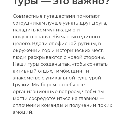
туры — это важно?
и
Совместные путешествия помогают
ю
сотрудникам лучше узнать друг друга,
с
наладить коммуникацию и
почувствовать себя частью единого
P
целого. Вдали от офисной рутины, в
окружении гор и исторических мест,
V
люди раскрываются с новой стороны.
D
Наши туры созданы так, чтобы сочетать
активный отдых, тимбилдинг и
C
знакомство с уникальной культурой
l
Грузии. Мы берем на себя все
организационные вопросы, чтобы вы
u
могли сосредоточиться на главном —
b
сплочении команды и получении ярких
эмоций.