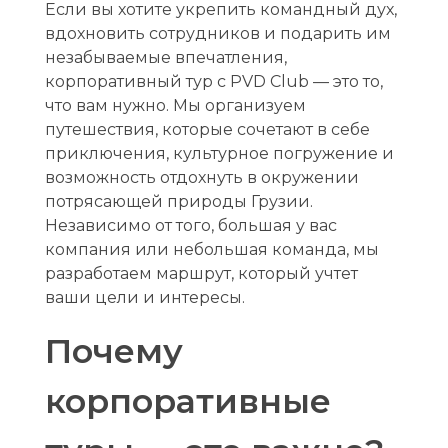
в
Если вы хотите укрепить командный дух,
вдохновить сотрудников и подарить им
н
незабываемые впечатления,
ы
корпоративный тур с PVD Club — это то,
что вам нужно. Мы организуем
е
путешествия, которые сочетают в себе
т
приключения, культурное погружение и
возможность отдохнуть в окружении
у
потрясающей природы Грузии.
р
Независимо от того, большая у вас
компания или небольшая команда, мы
ы
разработаем маршрут, который учтет
в
ваши цели и интересы.
Г
Почему
р
корпоративные
у
з