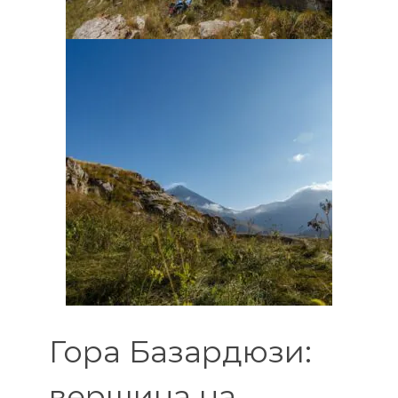
Гора Базардюзи:
вершина на