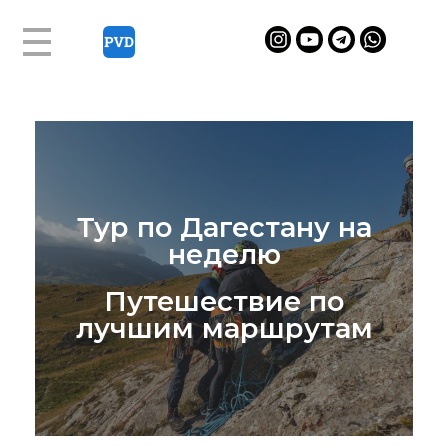
Н
е
д
Тур по Дагестану на
е
неделю
л
Путешествие по
ь
лучшим маршрутам
н
ы
й