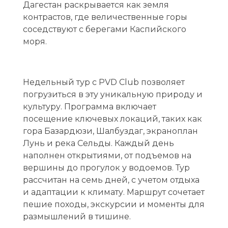
т
Дагестан раскрывается как земля
контрастов, где величественные горы
у
соседствуют с берегами Каспийского
р
моря.
п
о
Недельный тур с PVD Club позволяет
Д
погрузиться в эту уникальную природу и
культуру. Программа включает
а
посещение ключевых локаций, таких как
г
гора Базардюзи, Шалбуздаг, экраноплан
Лунь и река Сельды. Каждый день
е
наполнен открытиями, от подъемов на
вершины до прогулок у водоемов. Тур
с
рассчитан на семь дней, с учетом отдыха
т
и адаптации к климату. Маршрут сочетает
пешие походы, экскурсии и моменты для
а
размышлений в тишине.
н