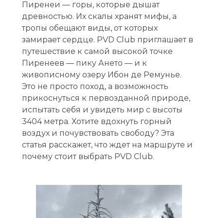
у
Пиренеи — горы, которые дышат
древностью. Их скалы хранят мифы, а
т
тропы обещают виды, от которых
е
замирает сердце. PVD Club приглашает в
путешествие к самой высокой точке
ш
Пиренеев — пику Ането — и к
е
живописному озеру Ибон де Ремунье.
Это не просто поход, а возможность
с
прикоснуться к первозданной природе,
т
испытать себя и увидеть мир с высоты
3404 метра. Хотите вдохнуть горный
в
воздух и почувствовать свободу? Эта
и
статья расскажет, что ждет на маршруте и
почему стоит выбрать PVD Club.
е
к
в
е