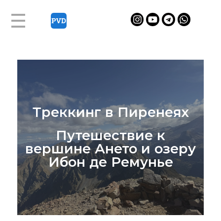
П
и
р
Треккинг в Пиренеях
е
н
Путешествие к
вершине Ането и озеру
е
Ибон де Ремунье
и
:
п