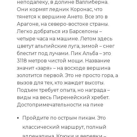
неподалеку, в долине Валлиберна.
Они кормят ледник Коронас, что
тянется к вершине Ането. Все это в
Арагоне, на северо-востоке страны.
Легко добраться из Барселоны –
четыре часа на машине. Летом здесь
цветут альпийские луга, зимой – снег
блестит под лучами. Пик Альба – это
3118 метров чистой мощи. Название
значит «заря» – на восходе вершина
золотится первой. Это не просто гора, а
вызов для тех, кто жаждет высоты.
Подъем требует опыта, но награда –
виды на весь Пиренейский хребет.
Достопримечательности на пике
Пройдите по острым пикам. Это
классический маршрут, полный
адреналина. Крюки и веревки –