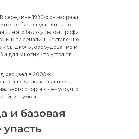
 середине 1990-х он взорвал
утые ребята спускались по
Раньше это было уделом профи
клоны и адреналин. Постепенно
ились школы, оборудование и
бби для многих, кто устал от
д расцвел в 2000-х,
ша или Кавказа. Главное —
льного спорта к чему-то, что
одойти с умом.
а и базовая
е упасть