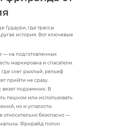
ия
е Гудаури, где трассы
другая история. Вот ключевые
е — на подготовленных
, есть маркировка и спасатели.
 где снег рыхлый, рельеф
т прийти не сразу.
с везет подъемник. В
ать пешком или использовать
ений, но и усталости.
е относительно безопасно —
имальны. Фрирайд полон