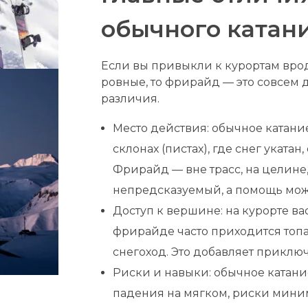
обычного катан
Если вы привыкли к курортам врод
ровные, то фрирайд — это совсем 
различия.
Место действия: обычное катани
склонах (пистах), где снег укатан
Фрирайд — вне трасс, на целине,
непредсказуемый, а помощь може
Доступ к вершине: на курорте ва
фрирайде часто приходится топ
снегоход. Это добавляет приключ
Риски и навыки: обычное катани
падения на мягком, риски мин