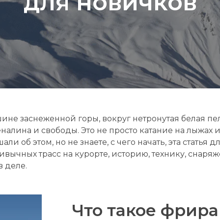
для новичков
шине заснеженной горы, вокруг нетронутая белая пеле
налина и свободы. Это не просто катание на лыжах 
и об этом, но не знаете, с чего начать, эта статья д
ивычных трасс на курорте, историю, технику, снаряж
в деле.
Что такое фрира