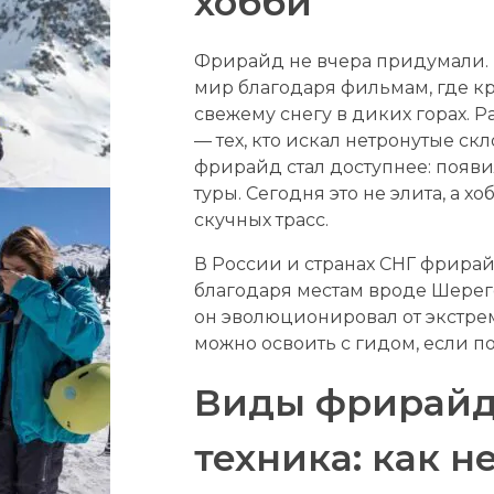
хобби
Фрирайд не вчера придумали. В
мир благодаря фильмам, где кр
свежему снегу в диких горах. 
— тех, кто искал нетронутые с
фрирайд стал доступнее: появ
туры. Сегодня это не элита, а хо
скучных трасс.
В России и странах СНГ фрирай
благодаря местам вроде Шереге
он эволюционировал от экстрема
можно освоить с гидом, если п
Виды фрирайд
техника: как н