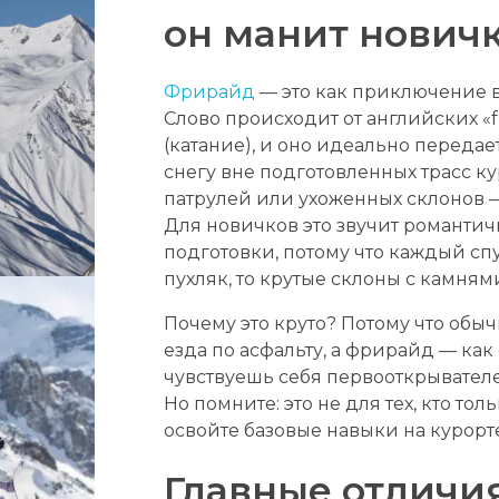
он манит нович
Фрирайд
— это как приключение в
Слово происходит от английских «fr
(катание), и оно идеально передает
снегу вне подготовленных трасс ку
патрулей или ухоженных склонов —
Для новичков это звучит романтичн
подготовки, потому что каждый сп
пухляк, то крутые склоны с камням
Почему это круто? Потому что обыч
езда по асфальту, а фрирайд — как
чувствуешь себя первооткрывателе
Но помните: это не для тех, кто тол
освойте базовые навыки на курорте
Главные отличи