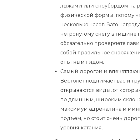
лыжами или сноубордом на рю
физической формы, потому ч
несколько часов. Зато награ
нетронутому снегу в тишине 
обязательно проверяете лави
собой правильное снаряжение
опытным гидом.
Самый дорогой и впечатляющ
Вертолет поднимает вас и гр
открываются виды, от которых
по длинным, широким склона
максимум адреналина и мин
подъем, но стоит очень дорог
уровня катания.