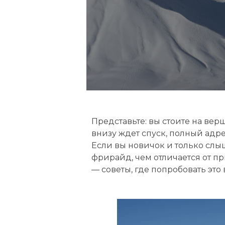
е
ф
р
и
р
а
Представьте: вы стоите на вер
й
внизу ждет спуск, полный адре
д
Если вы новичок и только слышал
фрирайд, чем отличается от пр
:
— советы, где попробовать это 
п
о
л