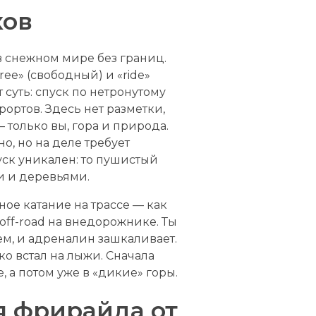
ков
 снежном мире без границ.
ee» (свободный) и «ride»
 суть: спуск по нетронутому
рортов. Здесь нет разметки,
 только вы, гора и природа.
о, но на деле требует
уск уникален: то пушистый
и и деревьями.
ное катание на трассе — как
 off-road на внедорожнике. Ты
м, и адреналин зашкаливает.
ько встал на лыжи. Сначала
, а потом уже в «дикие» горы.
я фрирайда от