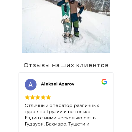
Отзывы наших клиентов
Aleksei Azarov
Отличный оператор различных
Ход
туров по Грузии и не только.
эт
Ездил с ними несколько раз в
сер
Гудаури, Бахмаро, Тушети и
Гле
каждый раз получал от поездки
ор