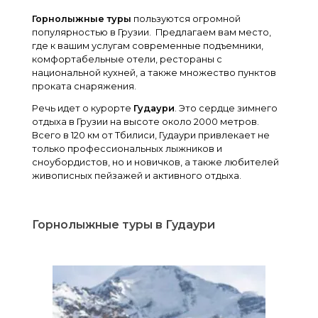
ы
Горнолыжные туры
пользуются огромной
е
популярностью в Грузии. Предлагаем вам место,
где к вашим услугам современные подъемники,
т
комфортабельные отели, рестораны с
национальной кухней, а также множество пунктов
у
проката снаряжения.
р
Речь идет о курорте
Гудаури
. Это сердце зимнего
отдыха в Грузии на высоте около 2000 метров.
ы
Всего в 120 км от Тбилиси, Гудаури привлекает не
только профессиональных лыжников и
в
сноубордистов, но и новичков, а также любителей
живописных пейзажей и активного отдыха.
Г
р
Горнолыжные туры в Гудаури
у
з
и
ю