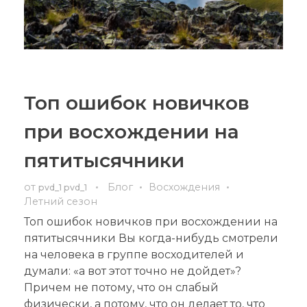
Топ ошибок новичков
при восхождении на
пятитысячники
от
Блог
Восхождения
pvd_1 pvd_1
Летний сезон
Топ ошибок новичков при восхождении на
пятитысячники Вы когда-нибудь смотрели
на человека в группе восходителей и
думали: «а вот этот точно не дойдет»?
Причем не потому, что он слабый
физически, а потому, что он делает то, что