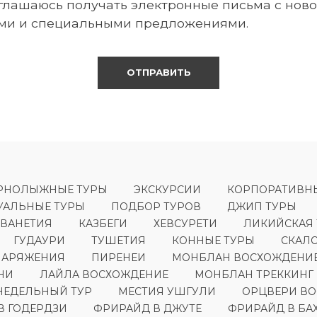
глашаюсь получать электронные письма с ново
ми и специальными предложениями.
РНОЛЫЖНЫЕ ТУРЫ
ЭКСКУРСИИ
КОРПОРАТИВН
АЛЬНЫЕ ТУРЫ
ПОДБОР ТУРОВ
ДЖИП ТУРЫ
СВАНЕТИЯ
КАЗБЕГИ
ХЕВСУРЕТИ
ЛИКИЙСКАЯ
ГУДАУРИ
ТУШЕТИЯ
КОННЫЕ ТУРЫ
СКАЛ
НАРЯЖЕНИЯ
ПИРЕНЕИ
МОНБЛАН ВОСХОЖДЕНИ
НИ
ЛАЙЛА ВОСХОЖДЕНИЕ
МОНБЛАН ТРЕККИНГ
НЕДЕЛЬНЫЙ ТУР
МЕСТИЯ УШГУЛИ
ОРЦВЕРИ В
В ГОДЕРДЗИ
ФРИРАЙД В ДЖУТЕ
ФРИРАЙД В БА