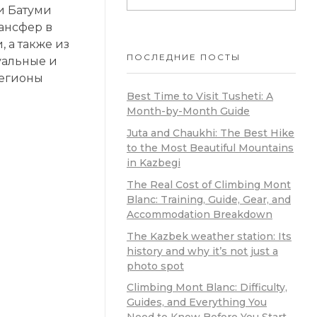
и Батуми
ансфер в
 а также из
ПОСЛЕДНИЕ ПОСТЫ
уальные и
регионы
Best Time to Visit Tusheti: A
Month-by-Month Guide
Juta and Chaukhi: The Best Hike
to the Most Beautiful Mountains
in Kazbegi
The Real Cost of Climbing Mont
Blanc: Training, Guide, Gear, and
Accommodation Breakdown
The Kazbek weather station: Its
history and why it’s not just a
photo spot
Climbing Mont Blanc: Difficulty,
Guides, and Everything You