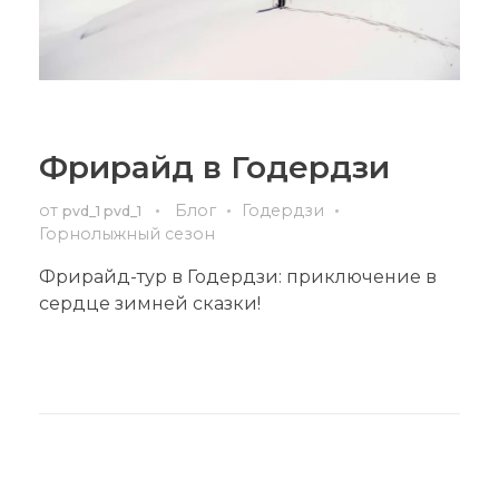
Фрирайд в Годердзи
от
Блог
Годердзи
pvd_1 pvd_1
Горнолыжный сезон
Фрирайд-тур в Годердзи: приключение в
сердце зимней сказки!